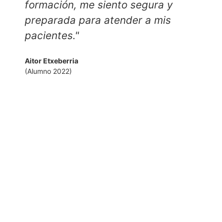
formación, me siento segura y
preparada para atender a mis
p
pacientes."
Aitor Etxeberria
(Alumno 2022)
L
(