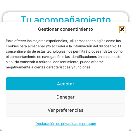
Tu acompañamiento
durante la formación
Gestionar consentimiento
Para ofrecer las mejores experiencias, utilizamos tecnologías como las
cookies para almacenar y/o acceder a la información del dispositivo. El
¡No estarás solo durante la
consentimiento de estas tecnologías nos permitirá procesar datos como
el comportamiento de navegación o las identificaciones únicas en este
formación!
sitio. No consentir o retirar el consentimiento, puede afectar
negativamente a ciertas características y funciones.
Sabemos lo importante que es el apoyo
constante. Por eso, te ofrecemos:
Aceptar
Tutor Personal: Disponible para resolver tus
dudas y orientarte.
Denegar
Encuentros mensuales en Directo: Interactúa
Ver preferencias
con tutores y compañeros
Comunidad IIOA: Comparte experiencias y
Declaración de privacidad
Impressum
conocimientos.