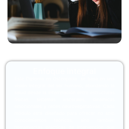
Enfoque integral
Este Diploma en Osteopatía se basa en una
visión integral del ser humano, abordando la
salud desde la interrelación entre estructuras
físicas, sistemas viscerales, dinámicas
emocionales y redes neurovegetativas. Cada
módulo está diseñado para ofrecer no solo
conocimientos teóricos, sino también
herramientas prácticas de intervención que