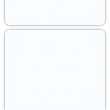
potencien la capacidad del terapeuta de
acompañar procesos complejos desde una
perspectiva global.
¿A quién va dirigido?
La formación está pensada para toda
persona del ámbito sanitario y no sanitario
de la salud manual y terapéutica: osteópatas,
fisioterapeutas, médicos, quiroprácticos,
terapeutas corporales y estudiantes
avanzados que desean profundizar en un
abordaje clínico y práctico de las
disfunciones más frecuentes. También es una
oportunidad única para quienes buscan
integrar la visión psicobiológica dentro de su
consulta.