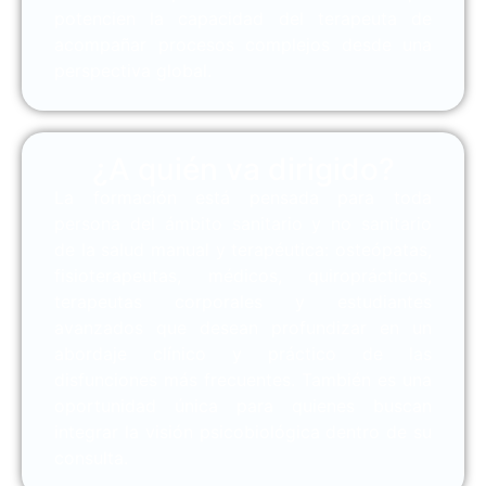
potencien la capacidad del terapeuta de
acompañar procesos complejos desde una
perspectiva global.
¿A quién va dirigido?
La formación está pensada para toda
persona del ámbito sanitario y no sanitario
de la salud manual y terapéutica: osteópatas,
fisioterapeutas, médicos, quiroprácticos,
terapeutas corporales y estudiantes
avanzados que desean profundizar en un
abordaje clínico y práctico de las
disfunciones más frecuentes. También es una
oportunidad única para quienes buscan
integrar la visión psicobiológica dentro de su
consulta.