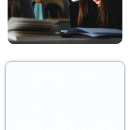
Enfoque integral
El Diploma en Osteopatía se basa en una
visión integral del ser humano, abordando la
salud desde la interrelación entre estructuras
físicas, sistemas viscerales, dinámicas
emocionales y redes neurovegetativas. Cada
módulo está diseñado para ofrecer no solo
conocimientos teóricos, sino también
herramientas prácticas de intervención que